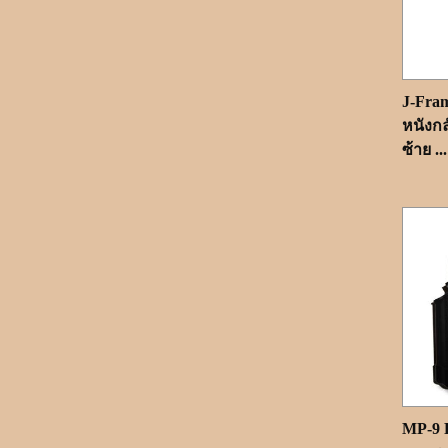
่J-Fr
หนังกล
ซ้าย ...
MP-9 