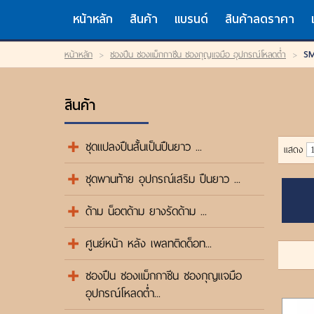
TH
EN
/
หน้าหลัก
สินค้า
แบรนด์
สินค้าลดราคา
LOGIN
หน้าหลัก
>
ซองปืน ซองแม็กกาซีน ซองกุญแจมือ อุปกรณ์โหลดต่ำ
>
S
OR
REGISTER
My Wishlist
สินค้า
หน้าหลัก
สินค้า
แบรนด์
ชุดแปลงปืนสั้นเป็นปืนยาว ...
แสดง
สินค้าลดราคา
เข้าสู่ระบบ
ชุดพานท้าย อุปกรณ์เสริม ปืนยาว ...
ขั้นตอนการสั่งซื้อ
แจ้งชำระเงิน
ด้าม น็อตด้าม ยางรัดด้าม ...
ค้นหาสินค้า
ติดต่อเรา
ศูนย์หน้า หลัง เพลทติดด็อท...
ซองปืน ซองแม็กกาซีน ซองกุญแจมือ
อุปกรณ์โหลดต่ำ...