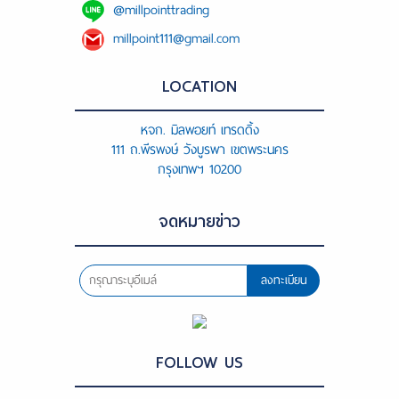
@millpointtrading
millpoint111@gmail.com
LOCATION
หจก. มิลพอยท์ เทรดดิ้ง
111 ถ.พีรพงษ์ วังบูรพา เขตพระนคร
กรุงเทพฯ 10200
จดหมายข่าว
ลงทะเบียน
FOLLOW US