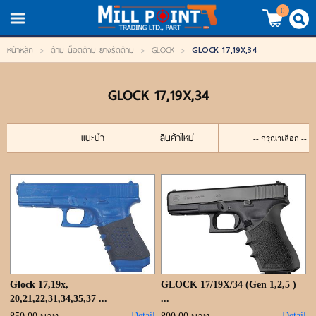
TH
EN
/
0
GLOCK 17,19X,34
หน้าหลัก
>
ด้าม น็อตด้าม ยางรัดด้าม
>
GLOCK
>
LOGIN
REGISTER
GLOCK 17,19X,34
My Wishlist
หน้าหลัก
แนะนำ
สินค้าใหม่
สินค้า
แบรนด์
สินค้าลดราคา
เข้าสู่ระบบ
Glock 17,19x,
GLOCK 17/19X/34 (Gen 1,2,5 )
20,21,22,31,34,35,37 ...
...
Detail
Detail