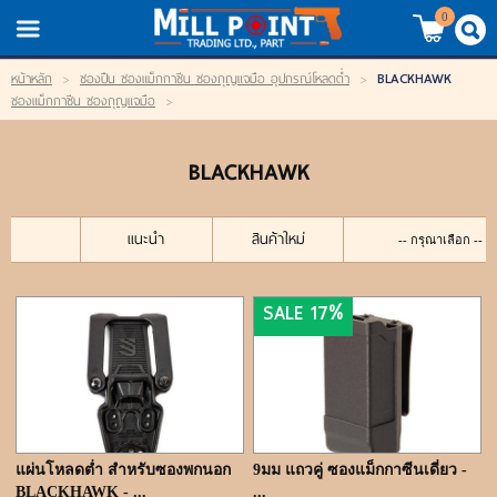
TH
EN
/
0
BLACKHAWK
หน้าหลัก
>
ซองปืน ซองแม็กกาซีน ซองกุญแจมือ อุปกรณ์โหลดต่ำ
>
LOGIN
REGISTER
ซองแม็กกาซีน ซองกุญแจมือ
>
My Wishlist
BLACKHAWK
หน้าหลัก
แนะนำ
สินค้าใหม่
สินค้า
SALE 17%
แบรนด์
สินค้าลดราคา
เข้าสู่ระบบ
แผ่นโหลดต่ำ สำหรับซองพกนอก
9มม แถวคู่ ซองแม็กกาซีนเดี่ยว -
BLACKHAWK - ...
...