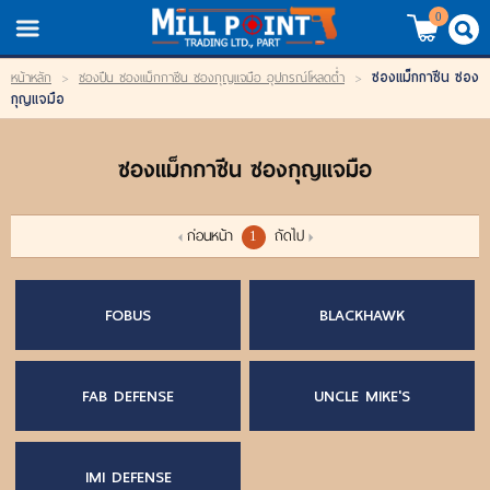
TH
EN
/
0
ซองแม็กกาซีน ซอง
หน้าหลัก
>
ซองปืน ซองแม็กกาซีน ซองกุญแจมือ อุปกรณ์โหลดต่ำ
>
LOGIN
REGISTER
กุญแจมือ
My Wishlist
ซองแม็กกาซีน ซองกุญแจมือ
หน้าหลัก
ก่อนหน้า
ถัดไป
1
สินค้า
FOBUS
BLACKHAWK
แบรนด์
สินค้าลดราคา
FAB DEFENSE
UNCLE MIKE'S
เข้าสู่ระบบ
IMI DEFENSE