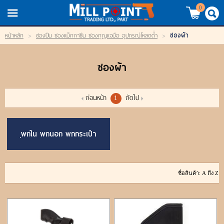
TH
EN
/
0
ซองผ้า
หน้าหลัก
>
ซองปืน ซองแม็กกาซีน ซองกุญแจมือ อุปกรณ์โหลดต่ำ
>
LOGIN
REGISTER
ซองผ้า
My Wishlist
หน้าหลัก
ก่อนหน้า
ถัดไป
1
สินค้า
ฺพกใน พกนอก พกกระเป๋า
แบรนด์
สินค้าลดราคา
เข้าสู่ระบบ