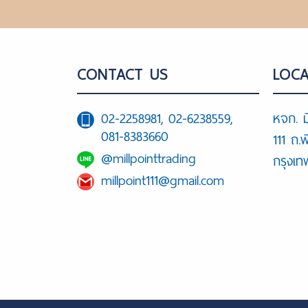
CONTACT US
LOCA
02-2258981, 02-6238559,
หจก. ม
081-8383660
111 ถ.
@millpointtrading
กรุงเ
millpoint111@gmail.com