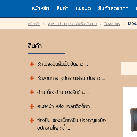
TH
EN
/
หน้าหลัก
สินค้า
แบรนด์
สินค้าลดราคา
LOGIN
หน้าหลัก
>
ชุดพานท้าย อุปกรณ์เสริม ปืนยาว
>
วินเชสเตอร์
>
1200
OR
REGISTER
My Wishlist
สินค้า
หน้าหลัก
สินค้า
แบรนด์
ชุดแปลงปืนสั้นเป็นปืนยาว ...
สินค้าลดราคา
เข้าสู่ระบบ
ชุดพานท้าย อุปกรณ์เสริม ปืนยาว ...
ขั้นตอนการสั่งซื้อ
แจ้งชำระเงิน
ด้าม น็อตด้าม ยางรัดด้าม ...
ค้นหาสินค้า
ติดต่อเรา
ศูนย์หน้า หลัง เพลทติดด็อท...
ซองปืน ซองแม็กกาซีน ซองกุญแจมือ
อุปกรณ์โหลดต่ำ...