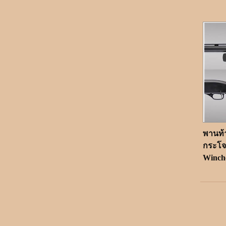
พานท้
กระโจ
Winche