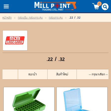
TH
EN
/
0
.22 / .32
หน้าหลัก
>
กล่องปืน กล่องกระสุน
>
กล่องกระสุน
>
LOGIN
REGISTER
My Wishlist
หน้าหลัก
.22 / .32
สินค้า
แบรนด์
แนะนำ
สินค้าใหม่
สินค้าลดราคา
เข้าสู่ระบบ