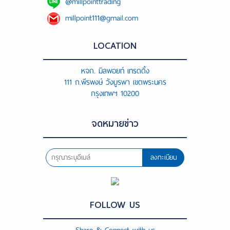
@millpointtrading
millpoint111@gmail.com
LOCATION
หจก. มิลพอยท์ เทรดดิ้ง
111 ถ.พีรพงษ์ วังบูรพา เขตพระนคร
กรุงเทพฯ 10200
จดหมายข่าว
ลงทะเบียน
FOLLOW US