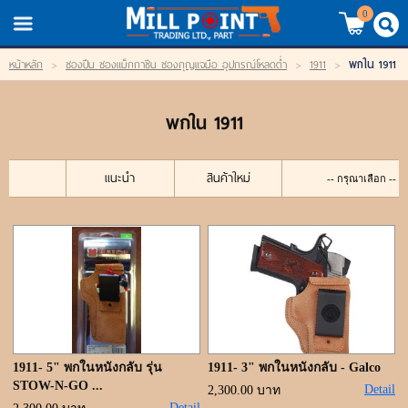
TH
EN
/
0
พกใน 1911
หน้าหลัก
>
ซองปืน ซองแม็กกาซีน ซองกุญแจมือ อุปกรณ์โหลดต่ำ
>
1911
>
LOGIN
REGISTER
พกใน 1911
My Wishlist
หน้าหลัก
แนะนำ
สินค้าใหม่
สินค้า
แบรนด์
สินค้าลดราคา
เข้าสู่ระบบ
1911- 5" พกในหนังกลับ รุ่น
1911- 3" พกในหนังกลับ - Galco
STOW-N-GO ...
Detail
2,300.00 บาท
Detail