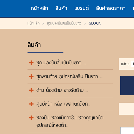
TH
EN
/
หน้าหลัก
สินค้า
แบรนด์
สินค้าลดราคา
LOGIN
หน้าหลัก
>
ชุดแปลงปืนสั้นเป็นปืนยาว
>
GLOCK
OR
REGISTER
My Wishlist
สินค้า
หน้าหลัก
สินค้า
แบรนด์
ชุดแปลงปืนสั้นเป็นปืนยาว ...
แสดง
สินค้าลดราคา
เข้าสู่ระบบ
ชุดพานท้าย อุปกรณ์เสริม ปืนยาว ...
ขั้นตอนการสั่งซื้อ
แจ้งชำระเงิน
ด้าม น็อตด้าม ยางรัดด้าม ...
ค้นหาสินค้า
ติดต่อเรา
ศูนย์หน้า หลัง เพลทติดด็อท...
ซองปืน ซองแม็กกาซีน ซองกุญแจมือ
อุปกรณ์โหลดต่ำ...