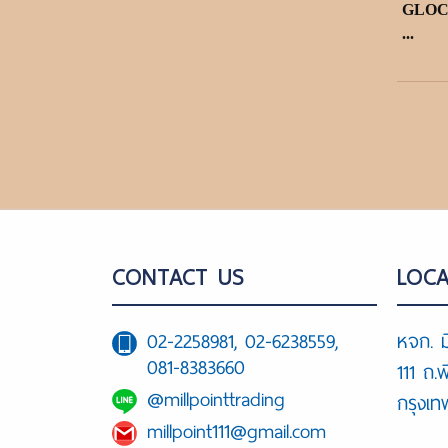
GLOCK
...
CONTACT US
LOCA
02-2258981, 02-6238559,
หจก. ม
081-8383660
111 ถ.
@millpointtrading
กรุงเ
millpoint111@gmail.com