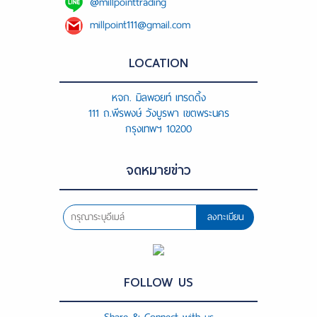
@millpointtrading
millpoint111@gmail.com
LOCATION
หจก. มิลพอยท์ เทรดดิ้ง
111 ถ.พีรพงษ์ วังบูรพา เขตพระนคร
กรุงเทพฯ 10200
จดหมายข่าว
ลงทะเบียน
FOLLOW US