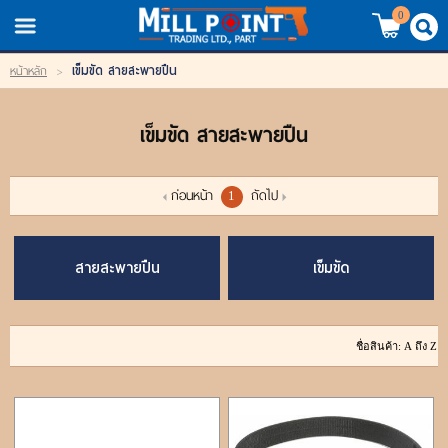
TH
EN
/
0
เข็มขัด สายสะพายปืน
หน้าหลัก
>
LOGIN
REGISTER
เข็มขัด สายสะพายปืน
My Wishlist
หน้าหลัก
ก่อนหน้า
ถัดไป
1
สินค้า
สายสะพายปืน
เข็มขัด
แบรนด์
สินค้าลดราคา
เข้าสู่ระบบ