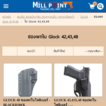
TH
EN
/
0
ซองพก
หน้าหลัก
>
ซองปืน ซองแม็กกาซีน ซองกุญแจมือ อุปกรณ์โหลดต่ำ
>
GLOCK
>
LOGIN
REGISTER
ใน Glock 42,43,48
Glock 42,43,48
>
My Wishlist
ซองพกใน Glock 42,43,48
หน้าหลัก
แนะนำ
สินค้าใหม่
สินค้า
แบรนด์
สินค้าลดราคา
เข้าสู่ระบบ
GLOCK 48 ซองพกในโพลิเมอร์ -
GLOCK 43,43X,48 ซองพกใน
BLACKHAWK
โพลิเมอร์ - ...