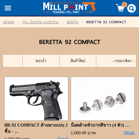
TH
EN
/
0
BERETTA 92 COMPACT
หน้าหลัก
>
ด้าม น็อตด้าม ยางรัดด้าม
>
ฺBERETTA
>
LOGIN
REGISTER
BERETTA 92 COMPACT
My Wishlist
หน้าหลัก
แนะนำ
สินค้าใหม่
สินค้า
แบรนด์
สินค้าลดราคา
เข้าสู่ระบบ
BR-92 COMPACT ด้ามยางแบบ 2
น็อตด้ามหัวบากสีขาว (4 ตัว) ...
ชิ้น - ...
Detail
1,000.00 บาท
Detail