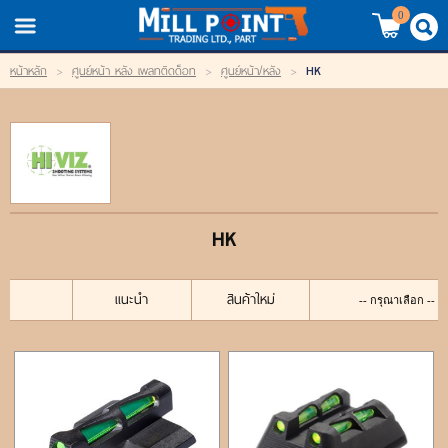
TH
EN
/
0
HK
หน้าหลัก
>
ศูนย์หน้า หลัง เพลทติดด็อท
>
ศูนย์หน้า/หลัง
>
LOGIN
REGISTER
My Wishlist
หน้าหลัก
HK
สินค้า
แบรนด์
แนะนำ
สินค้าใหม่
สินค้าลดราคา
เข้าสู่ระบบ