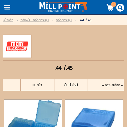
TH
EN
/
0
.44 /.45
หน้าหลัก
>
กล่องปืน กล่องกระสุน
>
กล่องกระสุน
>
LOGIN
REGISTER
My Wishlist
หน้าหลัก
.44 /.45
สินค้า
แบรนด์
แนะนำ
สินค้าใหม่
สินค้าลดราคา
เข้าสู่ระบบ