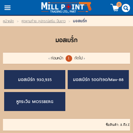
TH
EN
/
0
มอสเบริ์ก
หน้าหลัก
>
ชุดพานท้าย อุปกรณ์เสริม ปืนยาว
>
LOGIN
REGISTER
มอสเบริ์ก
My Wishlist
หน้าหลัก
ก่อนหน้า
ถัดไป
1
สินค้า
มอสเบิร์ก 930,935
มอสเบิร์ก 500/590/Mav-88
แบรนด์
หูกระวิน MOSSBERG
สินค้าลดราคา
เข้าสู่ระบบ