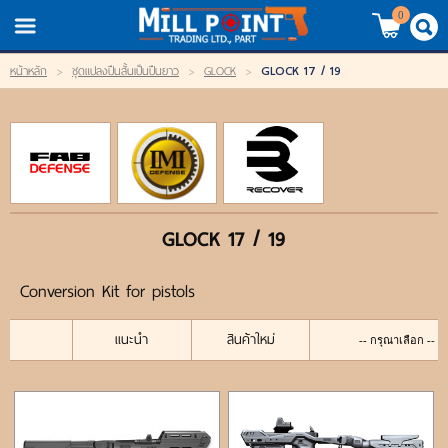
TH
EN
/
0
GLOCK 17 / 19
หน้าหลัก
>
ชุดแปลงปืนสั้นเป็นปืนยาว
>
GLOCK
>
LOGIN
REGISTER
My Wishlist
หน้าหลัก
GLOCK 17 / 19
สินค้า
Conversion Kit for pistols
แบรนด์
แนะนำ
สินค้าใหม่
สินค้าลดราคา
เข้าสู่ระบบ