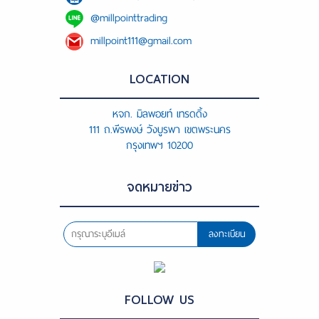
@millpointtrading
millpoint111@gmail.com
LOCATION
หจก. มิลพอยท์ เทรดดิ้ง
111 ถ.พีรพงษ์ วังบูรพา เขตพระนคร
กรุงเทพฯ 10200
จดหมายข่าว
ลงทะเบียน
FOLLOW US