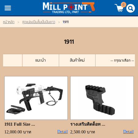
TH
EN
/
0
1911
หน้าหลัก
>
ชุดแปลงปืนสั้นเป็นปืนยาว
>
LOGIN
REGISTER
1911
My Wishlist
หน้าหลัก
แนะนำ
สินค้าใหม่
สินค้า
แบรนด์
สินค้าลดราคา
เข้าสู่ระบบ
1911 Full Size ...
รางเสริมติดด็อท ...
Detail
Detail
12,000.00 บาท
2,500.00 บาท