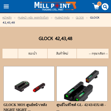
TH
EN
/
0
GLOCK
หน้าหลัก
>
ศูนย์หน้า หลัง เพลทติดด็อท
>
ศูนย์หน้า/หลัง
>
GLOCK
>
LOGIN
REGISTER
42,43,48
My Wishlist
GLOCK 42,43,48
หน้าหลัก
แนะนำ
สินค้าใหม่
สินค้า
แบรนด์
สินค้าลดราคา
เข้าสู่ระบบ
GLOCK MOS ศูนย์หน้า/หลัง
ศูนย์ไนท์ไซต์ GL- 42/43/43X/48 -
NIGHT SIGHT ...
...