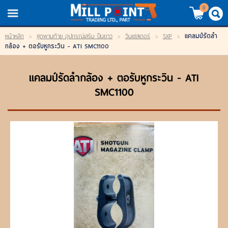
TH
EN
/
0
แคลมป์รัดลำ
หน้าหลัก
>
ชุดพานท้าย อุปกรณ์เสริม ปืนยาว
>
วินเชสเตอร์
>
SXP
>
LOGIN
REGISTER
กล้อง + ตอรับหูกระวิน - ATI SMC1100
My Wishlist
แคลมป์รัดลำกล้อง + ตอรับหูกระวิน - ATI
SMC1100
หน้าหลัก
สินค้า
แบรนด์
สินค้าลดราคา
เข้าสู่ระบบ