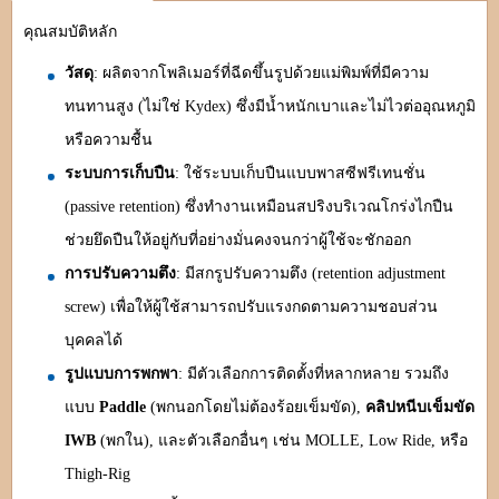
คุณสมบัติหลัก
วัสดุ
: ผลิตจากโพลิเมอร์ที่ฉีดขึ้นรูปด้วยแม่พิมพ์ที่มีความ
ทนทานสูง (ไม่ใช่ Kydex) ซึ่งมีน้ำหนักเบาและไม่ไวต่ออุณหภูมิ
หรือความชื้น
ระบบการเก็บปืน
: ใช้ระบบเก็บปืนแบบพาสซีฟรีเทนชั่น
(passive retention) ซึ่งทำงานเหมือนสปริงบริเวณโกร่งไกปืน
ช่วยยึดปืนให้อยู่กับที่อย่างมั่นคงจนกว่าผู้ใช้จะชักออก
การปรับความตึง
: มีสกรูปรับความตึง (retention adjustment
screw) เพื่อให้ผู้ใช้สามารถปรับแรงกดตามความชอบส่วน
บุคคลได้
รูปแบบการพกพา
: มีตัวเลือกการติดตั้งที่หลากหลาย รวมถึง
แบบ
Paddle
(พกนอกโดยไม่ต้องร้อยเข็มขัด),
คลิปหนีบเข็มขัด
IWB
(พกใน), และตัวเลือกอื่นๆ เช่น MOLLE, Low Ride, หรือ
Thigh-Rig