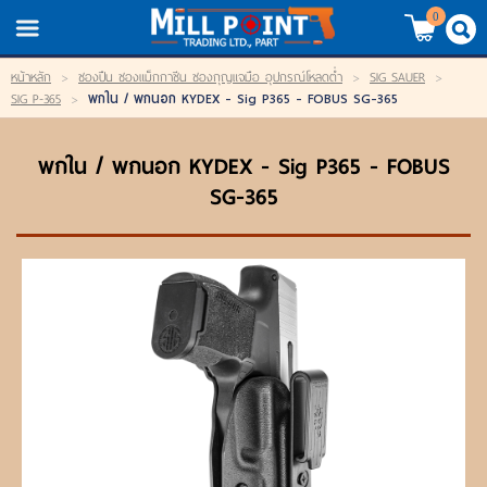
TH
EN
/
0
หน้าหลัก
>
ซองปืน ซองแม็กกาซีน ซองกุญแจมือ อุปกรณ์โหลดต่ำ
>
SIG SAUER
>
LOGIN
REGISTER
พกใน / พกนอก KYDEX - Sig P365 - FOBUS SG-365
SIG P-365
>
My Wishlist
พกใน / พกนอก KYDEX - Sig P365 - FOBUS
SG-365
หน้าหลัก
สินค้า
แบรนด์
สินค้าลดราคา
เข้าสู่ระบบ