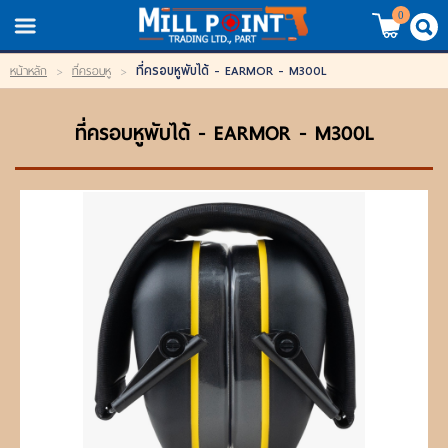
TH
EN
/
0
ที่ครอบหูพับได้ - EARMOR - M300L
หน้าหลัก
>
ที่ครอบหู
>
LOGIN
REGISTER
ที่ครอบหูพับได้ - EARMOR - M300L
My Wishlist
หน้าหลัก
สินค้า
แบรนด์
สินค้าลดราคา
เข้าสู่ระบบ